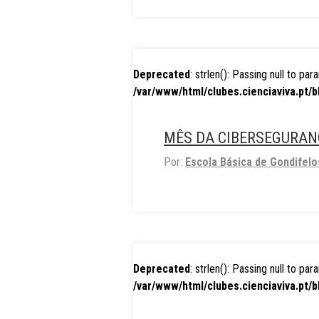
Deprecated
: strlen(): Passing null to pa
/var/www/html/clubes.cienciaviva.pt/b
MÊS DA CIBERSEGURA
Por:
Escola Básica de Gondifelo
Deprecated
: strlen(): Passing null to pa
/var/www/html/clubes.cienciaviva.pt/b