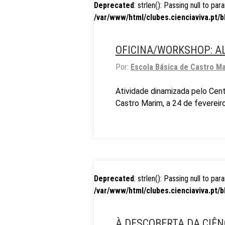
Deprecated
: strlen(): Passing null to pa
/var/www/html/clubes.cienciaviva.pt/b
OFICINA/WORKSHOP: A
Por:
Escola Básica de Castro M
Atividade dinamizada pelo Cent
Castro Marim, a 24 de fevereiro
Deprecated
: strlen(): Passing null to pa
/var/www/html/clubes.cienciaviva.pt/b
À DESCOBERTA DA CIÊN