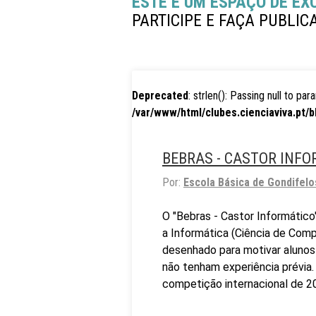
ESTE É UM ESPAÇO DE EX
PARTICIPE E FAÇA PUBLIC
Deprecated
: strlen(): Passing null to pa
/var/www/html/clubes.cienciaviva.pt/b
BEBRAS - CASTOR INF
Por:
Escola Básica de Gondifelo
O "Bebras - Castor Informático"
a Informática (Ciência de Com
desenhado para motivar aluno
não tenham experiência prévia.
competição internacional de 2