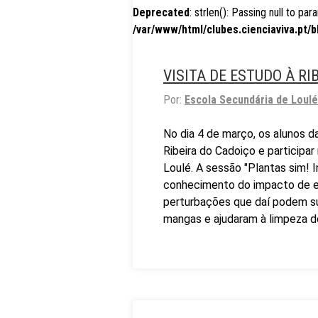
Deprecated
: strlen(): Passing null to pa
/var/www/html/clubes.cienciaviva.pt/b
VISITA DE ESTUDO À RI
Por:
Escola Secundária de Loulé
No dia 4 de março, os alunos d
Ribeira do Cadoiço e participa
Loulé. A sessão "Plantas sim! 
conhecimento do impacto de e
perturbações que daí podem sur
mangas e ajudaram à limpeza do