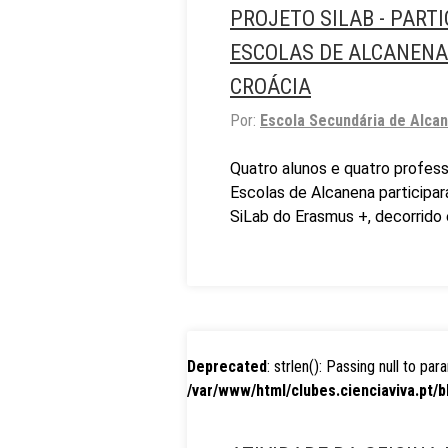
PROJETO SILAB - PAR
ESCOLAS DE ALCANENA 
CROÁCIA
Por:
Escola Secundária de Alca
Quatro alunos e quatro profes
Escolas de Alcanena participa
SiLab do Erasmus +, decorrido 
Deprecated
: strlen(): Passing null to pa
/var/www/html/clubes.cienciaviva.pt/b