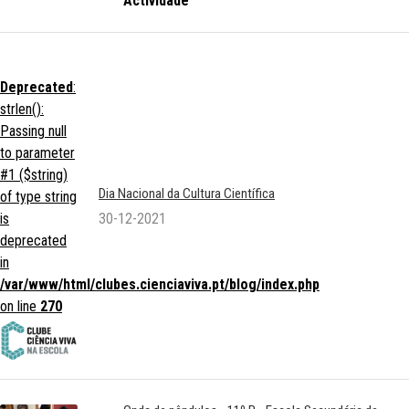
Actividade
Deprecated
:
strlen():
Passing null
to parameter
#1 ($string)
Dia Nacional da Cultura Científica
of type string
is
30-12-2021
deprecated
in
/var/www/html/clubes.cienciaviva.pt/blog/index.php
on line
270