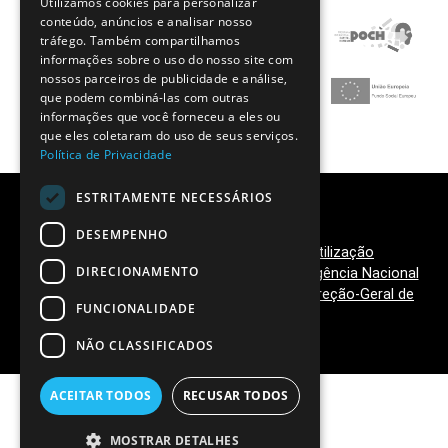
Utilizamos cookies para personalizar
ENGLISH
conteúdo, anúncios e analisar nosso
tráfego. Também compartilhamos
informações sobre o uso do nosso site com
nossos parceiros de publicidade e análise,
que podem combiná-las com outras
informações que você forneceu a eles ou
que eles coletaram do uso de seus serviços.
Política de Privacidade
ESTRITAMENTE NECESSÁRIOS
DESEMPENHO
Política de Privacidade
|
Termos de Utilização
DIRECIONAMENTO
©
2026 Clubes Ciência Viva,
Ciência Viva - Agência Nacional
para a Cultura Científica e Tecnológica
e
Direção-Geral de
FUNCIONALIDADE
Educação
NÃO CLASSIFICADOS
ACEITAR TODOS
RECUSAR TODOS
MOSTRAR DETALHES