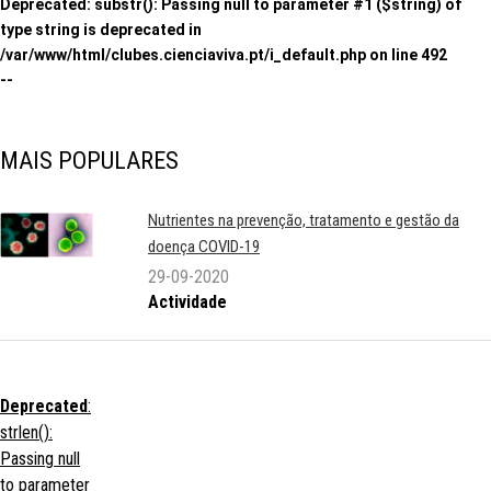
Deprecated
: substr(): Passing null to parameter #1 ($string) of
type string is deprecated in
/var/www/html/clubes.cienciaviva.pt/i_default.php
on line
492
--
MAIS POPULARES
Nutrientes na prevenção, tratamento e gestão da
doença COVID-19
29-09-2020
Actividade
Deprecated
:
strlen():
Passing null
to parameter