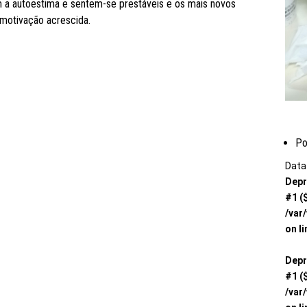
a autoestima e sentem-se prestáveis e os mais novos
motivação acrescida.
Po
Data 
Depr
#1 (
/var
on l
Depr
#1 (
/var