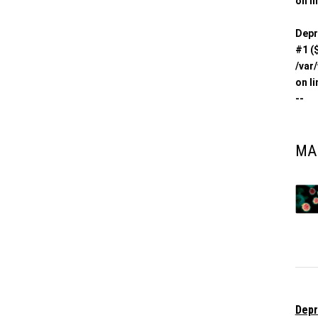
on l
Depr
#1 (
/var
on l
--
MA
Depr