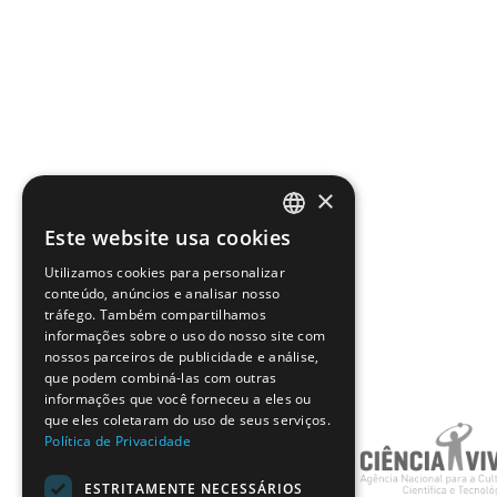
×
Este website usa cookies
PORTUGUESE
Utilizamos cookies para personalizar
ENGLISH
conteúdo, anúncios e analisar nosso
tráfego. Também compartilhamos
informações sobre o uso do nosso site com
nossos parceiros de publicidade e análise,
que podem combiná-las com outras
informações que você forneceu a eles ou
que eles coletaram do uso de seus serviços.
Política de Privacidade
ESTRITAMENTE NECESSÁRIOS