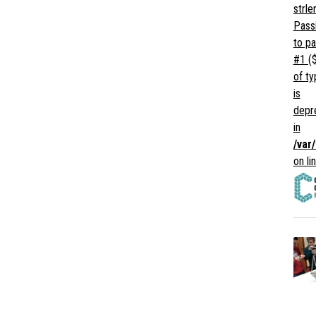
strlen
Passi
to p
#1 ($
of ty
is
depr
in
/var
on li