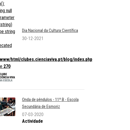
():
ng null
arameter
string)
Dia Nacional da Cultura Científica
pe string
30-12-2021
ecated
/www/html/clubes.cienciaviva.pt/blog/index.php
ne
270
Onda de pêndulos - 11º B - Escola
Secundária de Esmoriz
07-03-2020
Actividade