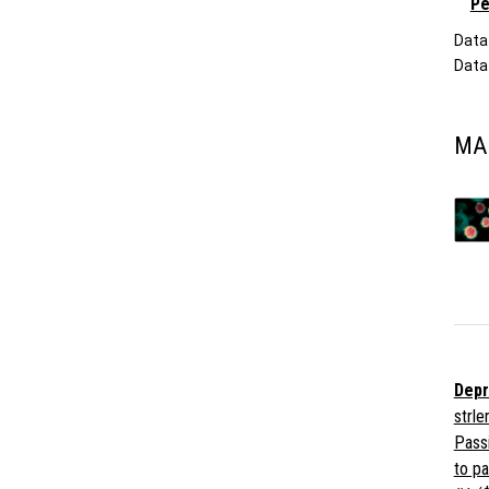
Pe
Data 
Data
MA
Depr
strlen
Passi
to p