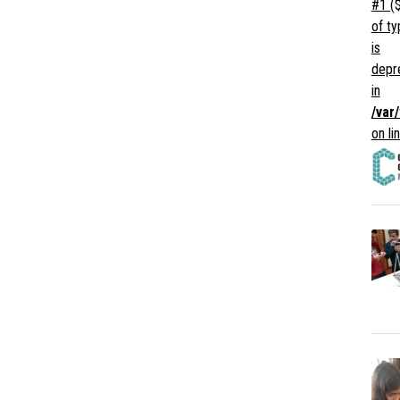
#1 ($
of ty
is
depr
in
/var
on li