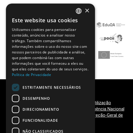
×
Este website usa cookies
PORTUGUESE
Utilizamos cookies para personalizar
ENGLISH
conteúdo, anúncios e analisar nosso
tráfego. Também compartilhamos
informações sobre o uso do nosso site com
nossos parceiros de publicidade e análise,
que podem combiná-las com outras
informações que você forneceu a eles ou
que eles coletaram do uso de seus serviços.
Política de Privacidade
ESTRITAMENTE NECESSÁRIOS
DESEMPENHO
Política de Privacidade
|
Termos de Utilização
©
2026 Clubes Ciência Viva,
Ciência Viva - Agência Nacional
DIRECIONAMENTO
para a Cultura Científica e Tecnológica
e
Direção-Geral de
FUNCIONALIDADE
Educação
NÃO CLASSIFICADOS