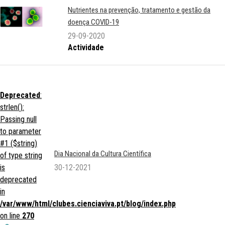
Nutrientes na prevenção, tratamento e gestão da
doença COVID-19
29-09-2020
Actividade
Deprecated
:
strlen():
Passing null
to parameter
#1 ($string)
Dia Nacional da Cultura Científica
of type string
is
30-12-2021
deprecated
in
/var/www/html/clubes.cienciaviva.pt/blog/index.php
on line
270